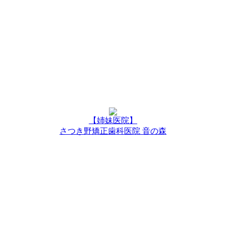
【姉妹医院】
さつき野矯正歯科医院 音の森